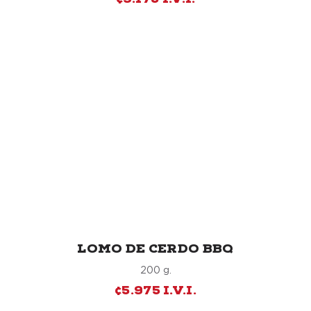
¢9.175 I.V.I.
LOMO DE CERDO BBQ
200 g.
¢5.975 I.V.I.