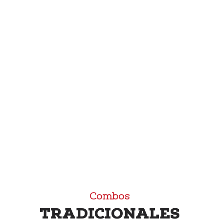
acompañamientos a escoger entre
arroz de la casa, papa con natilla,
ensalada verde o vegetales + 1 gaseosa
de 16 oz. + 1 chimicurri de la casa. Esta
combinación es exclusiva para el canal
de Food Court. Bebida no se incluye en
la plataforma de Uber Eats.
Combos
TRADICIONALES