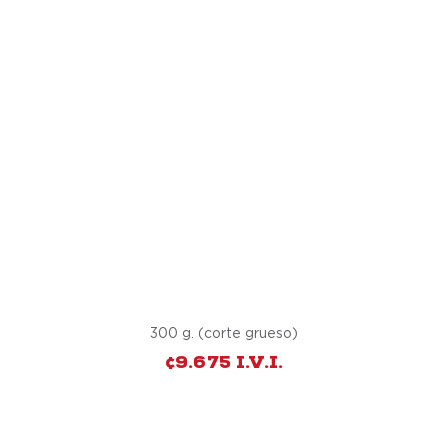
LOMITO DE RES
300 g. (corte grueso)
¢9.675 I.V.I.