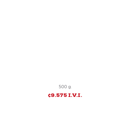
COSTILLA BBQ
500 g.
¢9.575 I.V.I.
3
Todos los Combos Premium llevan