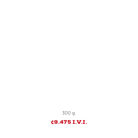
RIB EYE
300 g.
¢9.475 I.V.I.