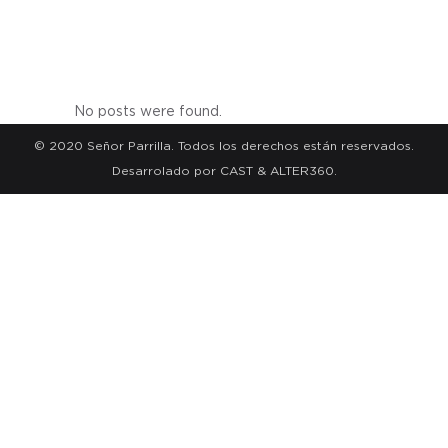
No posts were found.
© 2020 Señor Parrilla. Todos los derechos están reservados.
Desarrolado por CAST &
ALTER360
.